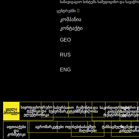
სანავიგაციო სისტემა სამედიცინო და სავაჭრ
ცენტრებში
კომპანია
კონტაქტი
GEO
RUS
ENG
საყოფაცხოვრებო
სასურსათო
რემონტი და
საკონდიტროები,
სავაჭრო 
ყველა
ტექნიკა და
სუპერმარკეტები
მშენებლობა
კაფეები,
სამედიცი
პროექტი
ელექტრონიკა
რესტორნები
ცენტრებ
აფთიაქები
აგრომარკეტები
ოფისები
საბავშვო
ტანსაცმელი
წიგნები დ
და
მაღაზიები
კანცელარი
კოსმეტიკა