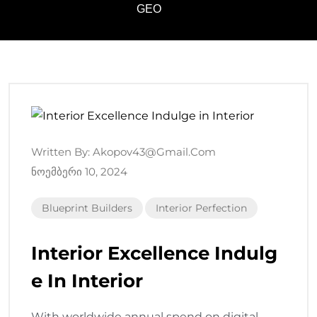
GEO
Written By:
Akopov43@gmail.com
Ნოემბერი 10, 2024
Blueprint Builders
Interior Perfection
Interior Excellence Indulg
E In Interior
With worldwide annual spend on digital