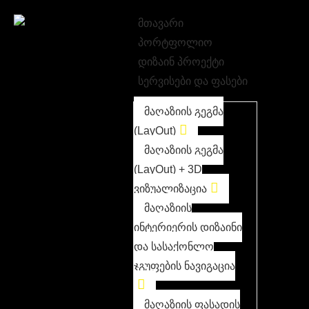
მთავარი
პორტფოლიო
დიზაინ პროექტი
სერვისები და ფასები
მაღაზიის გეგმა
(LayOut)
მაღაზიის გეგმა
(LayOut) + 3D
ვიზუალიზაცია
მაღაზიის
ინტერიერის დიზაინი
და სასაქონლო
ჯგუფების ნავიგაცია
მაღაზიის ფასადის