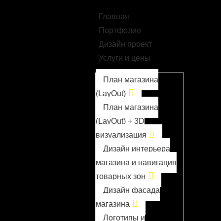
Главная
Портфолио
Дизайн проект
Услуги и цены
План магазина
(LayOut)
План магазина
(LayOut) + 3D
визуализация
Дизайн интерьера
магазина и навигация
товарных зон
Дизайн фасада
магазина
Логотипы и