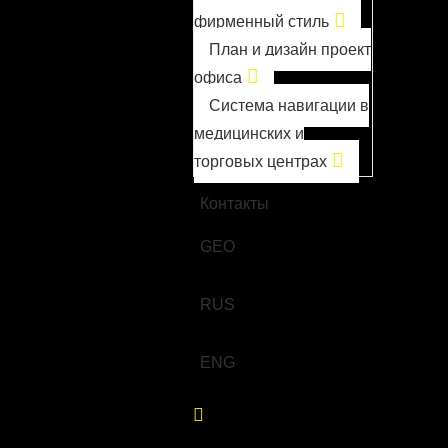
фирменный стиль
План и дизайн проект
офиса
Система навигации в
медицинских и
торговых центрах
О компании
Контакты
GEO
RUS
ENG