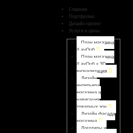
Главная
Портфолио
Дизайн проект
Услуги и цены
План магазина
(LayOut)
План магазина
(LayOut) + 3D
визуализация
Дизайн
интерьера
магазина и
навигация
товарных зон
Дизайн фасада
магазина
Логотипы и