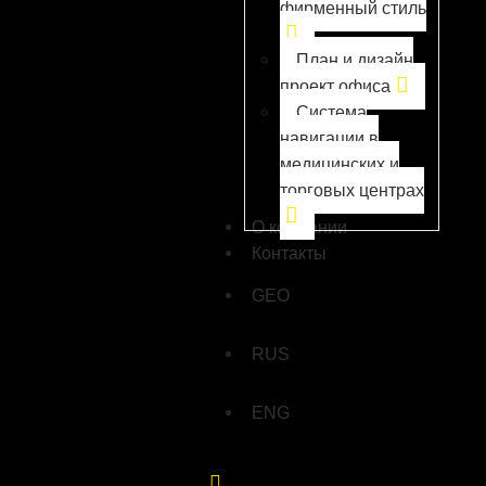
фирменный стиль
План и дизайн
проект офиса
Система
навигации в
медицинских и
торговых центрах
О компании
Контакты
GEO
RUS
ENG