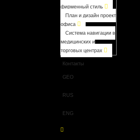
фирменный стиль
План и дизайн проект
офиса
Система навигации в
медицинских и
торговых центрах
О компании
Контакты
GEO
RUS
ENG