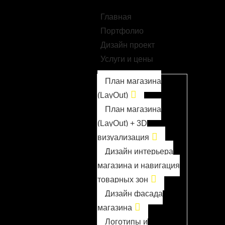
Главная
Портфолио
Дизайн проект
Услуги и цены
План магазина
(LayOut)
План магазина
(LayOut) + 3D
визуализация
Дизайн интерьера
магазина и навигация
товарных зон
Дизайн фасада
магазина
Логотипы и