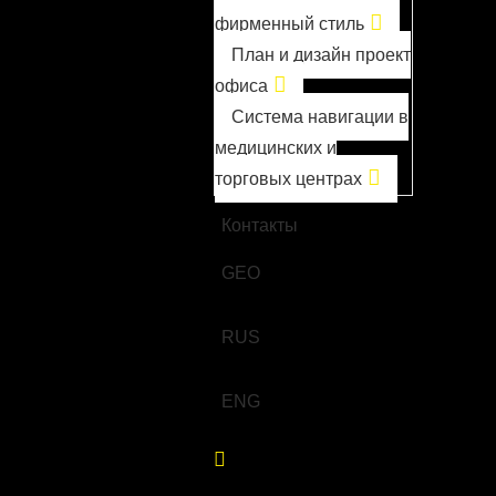
фирменный стиль
План и дизайн проект
офиса
Система навигации в
медицинских и
торговых центрах
О компании
Контакты
GEO
RUS
ENG