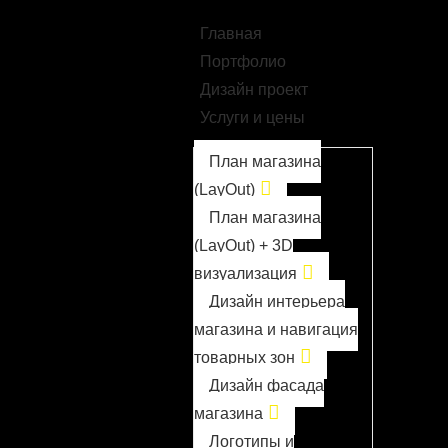
Главная
Портфолио
Дизайн проект
Услуги и цены
План магазина
(LayOut)
План магазина
(LayOut) + 3D
визуализация
Дизайн интерьера
магазина и навигация
товарных зон
Дизайн фасада
магазина
Логотипы и