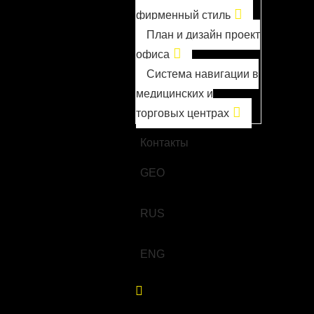
фирменный стиль
План и дизайн проект
офиса
Система навигации в
медицинских и
торговых центрах
О компании
Контакты
GEO
RUS
ENG