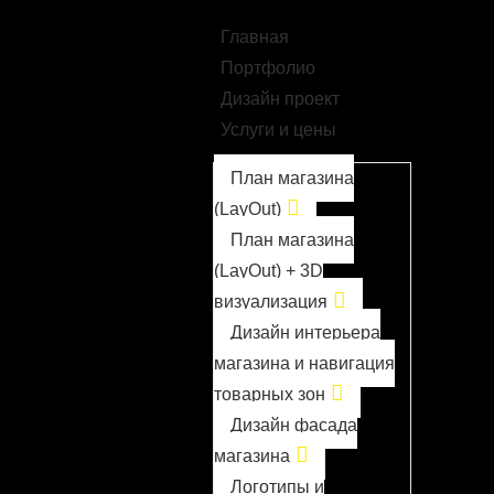
Главная
Портфолио
Дизайн проект
Услуги и цены
План магазина
(LayOut)
План магазина
(LayOut) + 3D
визуализация
Дизайн интерьера
магазина и навигация
товарных зон
Дизайн фасада
магазина
Логотипы и