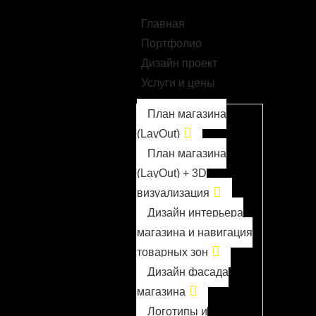
Главная
Портфолио
Дизайн проект
Услуги и цены
План магазина
(LayOut)
План магазина
(LayOut) + 3D
визуализация
Дизайн интерьера
магазина и навигация
товарных зон
Дизайн фасада
магазина
Логотипы и