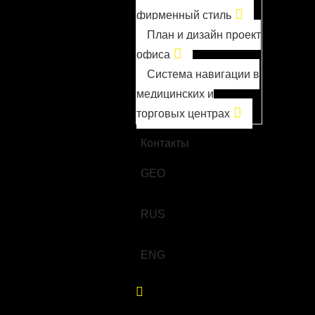
фирменный стиль
План и дизайн проект
офиса
Система навигации в
медицинских и
торговых центрах
О компании
Контакты
GEO
RUS
ENG