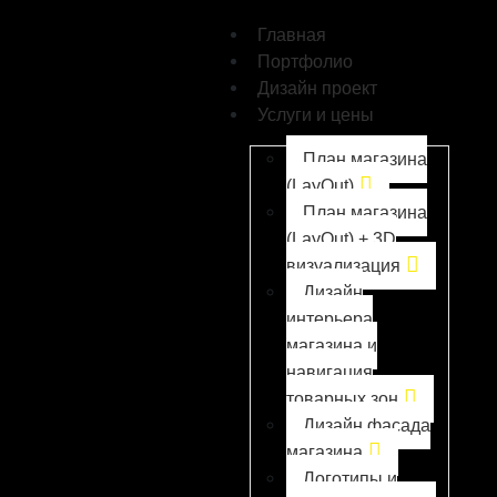
Главная
Портфолио
Дизайн проект
Услуги и цены
План магазина
(LayOut)
План магазина
(LayOut) + 3D
визуализация
Дизайн
интерьера
магазина и
навигация
товарных зон
Дизайн фасада
магазина
Логотипы и