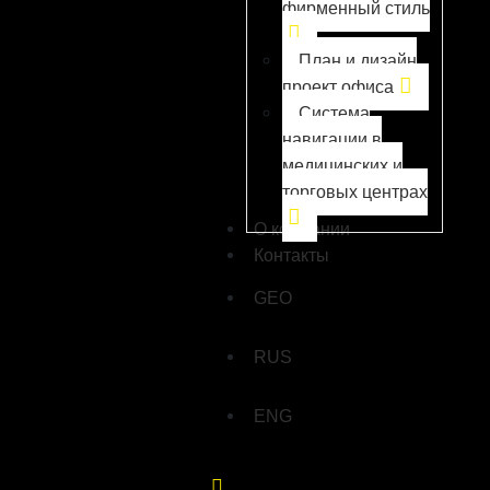
фирменный стиль
План и дизайн
проект офиса
Система
навигации в
медицинских и
торговых центрах
О компании
Контакты
GEO
RUS
ENG