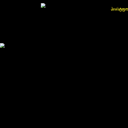
პორტფ